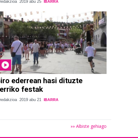
redakzioa
2019 abu 25
IBARRA
iro ederrean hasi dituzte
erriko festak
redakzioa
2019 abu 21
IBARRA
»» Albiste gehiago