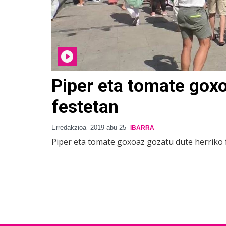
Piper eta tomate goxo
festetan
Erredakzioa
2019 abu 25
IBARRA
Piper eta tomate goxoaz gozatu dute herriko 