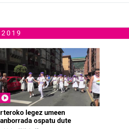
 2019
rteroko legez umeen
anborrada ospatu dute