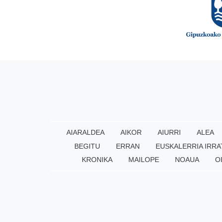
AIARALDEA
AIKOR
AIURRI
ALEA
BEGITU
ERRAN
EUSKALERRIA IRRA
KRONIKA
MAILOPE
NOAUA
O