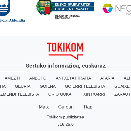
Gertuko informazioa, euskaraz
AMEZTI
ANBOTO
ANTXETA IRRATIA
ATARIA
AZP
TIA
GEURIA
GOIENA
GOIERRI TELEBISTA
GUAIXE
IZMENDI TELEBISTA
ORIO GUKA
TXINTXARRI
ZARAUT
Matx
Gurean
Ttap
Tokikom publizitatea
v16.25.0