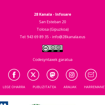
28 Kanala - Infosare
San Esteban 20
Tolosa (Gipuzkoa)
Tel: 943 69 89 35 -
info@28kanala.eus
Codesyntaxek garatua
LEGE OHARRA
PUBLIZITATEA
ARAUAK
HARREMANE