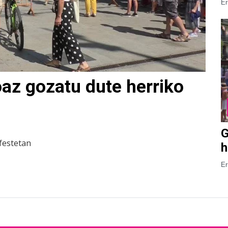
Er
az gozatu dute herriko
G
festetan
h
Er