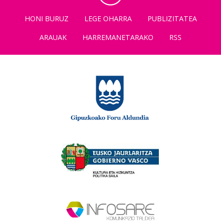
HONI BURUZ
LEGE OHARRA
PUBLIZITATEA
ARAUAK
HARREMANETARAKO
RSS