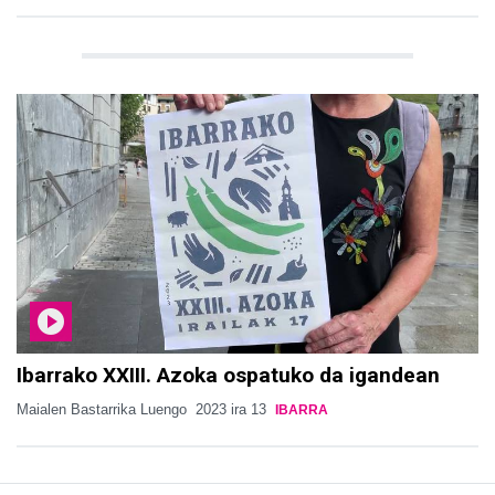
Ibarrako XXIII. Azoka ospatuko da igandean
Maialen Bastarrika Luengo
2023 ira 13
IBARRA