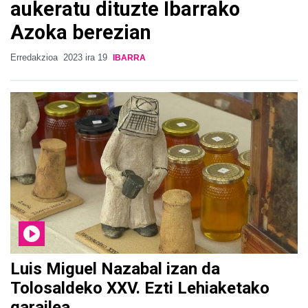
aukeratu dituzte Ibarrako
Azoka berezian
Erredakzioa
2023 ira 19
IBARRA
Luis Miguel Nazabal izan da
Tolosaldeko XXV. Ezti Lehiaketako
garailea