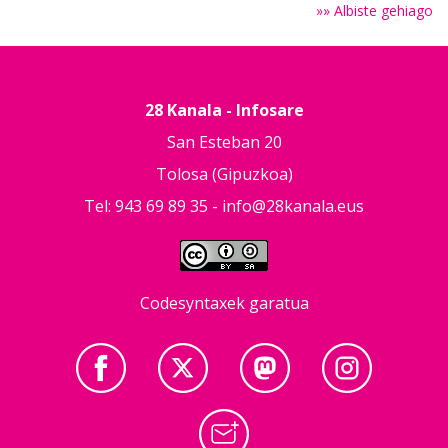
»» Albiste gehiago
28 Kanala - Infosare
San Esteban 20
Tolosa (Gipuzkoa)
Tel: 943 69 89 35 -
info@28kanala.eus
Codesyntaxek garatua