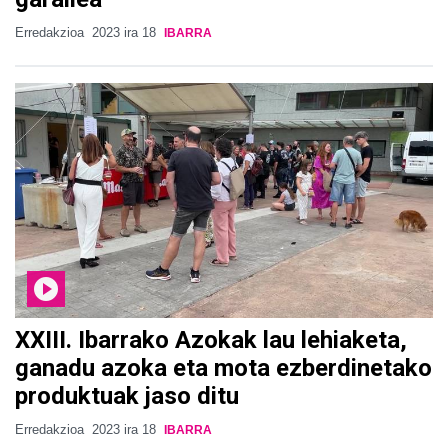
Erredakzioa
2023 ira 18
IBARRA
XXIII. Ibarrako Azokak lau lehiaketa,
ganadu azoka eta mota ezberdinetako
produktuak jaso ditu
Erredakzioa
2023 ira 18
IBARRA