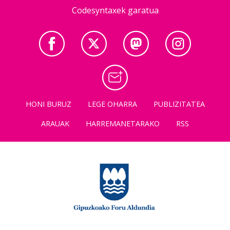
Codesyntaxek garatua
HONI BURUZ
LEGE OHARRA
PUBLIZITATEA
ARAUAK
HARREMANETARAKO
RSS