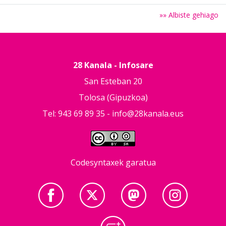
»» Albiste gehiago
28 Kanala - Infosare
San Esteban 20
Tolosa (Gipuzkoa)
Tel: 943 69 89 35 -
info@28kanala.eus
Codesyntaxek garatua