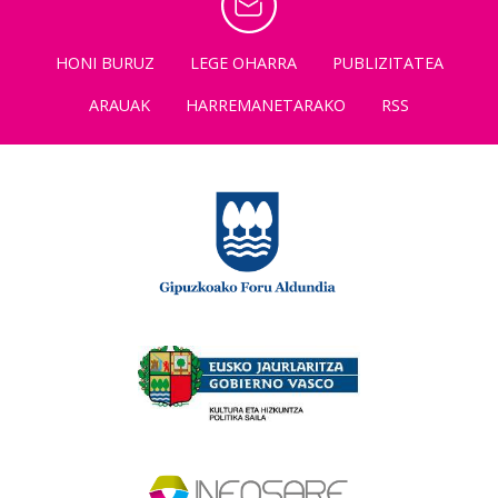
HONI BURUZ
LEGE OHARRA
PUBLIZITATEA
ARAUAK
HARREMANETARAKO
RSS