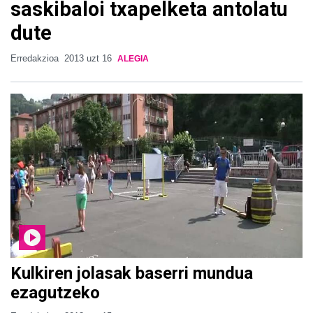
saskibaloi txapelketa antolatu
dute
Erredakzioa
2013 uzt 16
ALEGIA
Kulkiren jolasak baserri mundua
ezagutzeko