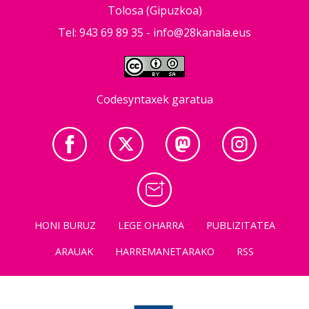
Tolosa (Gipuzkoa)
Tel: 943 69 89 35 -
info@28kanala.eus
Codesyntaxek garatua
HONI BURUZ
LEGE OHARRA
PUBLIZITATEA
ARAUAK
HARREMANETARAKO
RSS