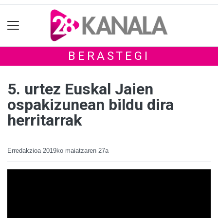
BERASTEGI
5. urtez Euskal Jaien
ospakizunean bildu dira
herritarrak
Erredakzioa
2019ko maiatzaren 27a