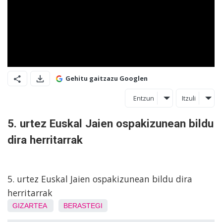
Gehitu gaitzazu Googlen
Entzun
Itzuli
5. urtez Euskal Jaien ospakizunean bildu
dira herritarrak
5. urtez Euskal Jaien ospakizunean bildu dira
herritarrak
GIZARTEA
BERASTEGI