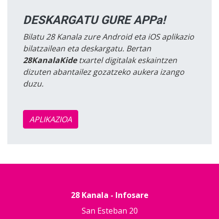
DESKARGATU GURE APPa!
Bilatu 28 Kanala zure Android eta iOS aplikazio
bilatzailean eta deskargatu. Bertan
28KanalaKide
txartel digitalak eskaintzen
dizuten abantailez gozatzeko aukera izango
duzu.
APLIKAZIOA
28 Kanala - Infosare
San Esteban 20