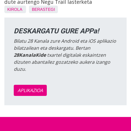
dute aurtengo Negu Trail lasterketa
KIROLA
BERASTEGI
DESKARGATU GURE APPa!
Bilatu 28 Kanala zure Android eta iOS aplikazio
bilatzailean eta deskargatu. Bertan
28KanalaKide
txartel digitalak eskaintzen
dizuten abantailez gozatzeko aukera izango
duzu.
APLIKAZIOA