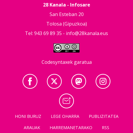
28 Kanala - Infosare
San Esteban 20
Tolosa (Gipuzkoa)
Tel: 943 69 89 35 -
info@28kanala.eus
Codesyntaxek garatua
HONI BURUZ
LEGE OHARRA
PUBLIZITATEA
ARAUAK
HARREMANETARAKO
RSS