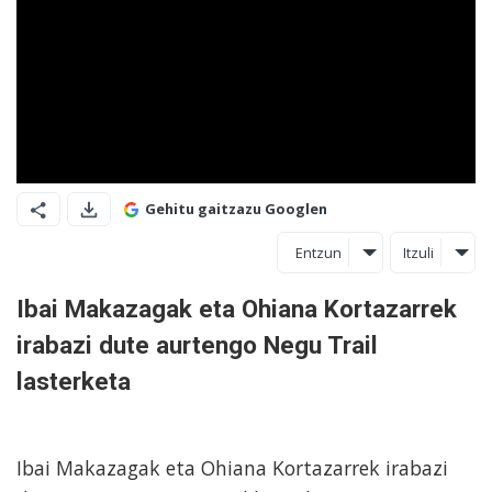
Gehitu gaitzazu Googlen
Entzun
Itzuli
Ibai Makazagak eta Ohiana Kortazarrek
irabazi dute aurtengo Negu Trail
lasterketa
Ibai Makazagak eta Ohiana Kortazarrek irabazi