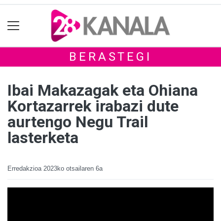
BERASTEGI
Ibai Makazagak eta Ohiana
Kortazarrek irabazi dute
aurtengo Negu Trail
lasterketa
Erredakzioa
2023ko otsailaren 6a