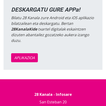
DESKARGATU GURE APPa!
Bilatu 28 Kanala zure Android eta iOS aplikazio
bilatzailean eta deskargatu. Bertan
28KanalaKide
txartel digitalak eskaintzen
dizuten abantailez gozatzeko aukera izango
duzu.
APLIKAZIOA
28 Kanala - Infosare
San Esteban 20