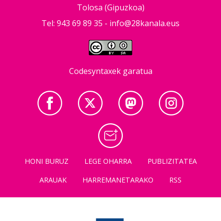
Tolosa (Gipuzkoa)
Tel: 943 69 89 35 -
info@28kanala.eus
Codesyntaxek garatua
HONI BURUZ
LEGE OHARRA
PUBLIZITATEA
ARAUAK
HARREMANETARAKO
RSS