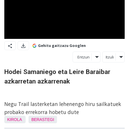
Gehitu gaitzazu Googlen
Entzun
Itzuli
Hodei Samaniego eta Leire Baraibar
azkarretan azkarrenak
Negu Trail lasterketan lehenengo hiru sailkatuek
probako errekorra hobetu dute
KIROLA
BERASTEGI