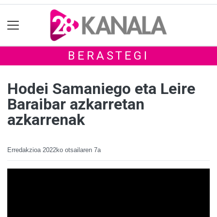
BERASTEGI
Hodei Samaniego eta Leire
Baraibar azkarretan
azkarrenak
Erredakzioa
2022ko otsailaren 7a