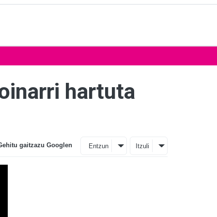
oinarri hartuta
Gehitu gaitzazu Googlen
Entzun
Itzuli