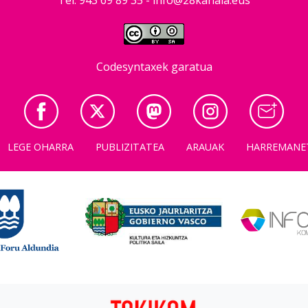
Codesyntaxek garatua
LEGE OHARRA
PUBLIZITATEA
ARAUAK
HARREMANE