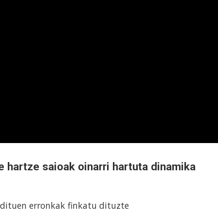
 hartze saioak oinarri hartuta dinamika
dituen erronkak finkatu dituzte