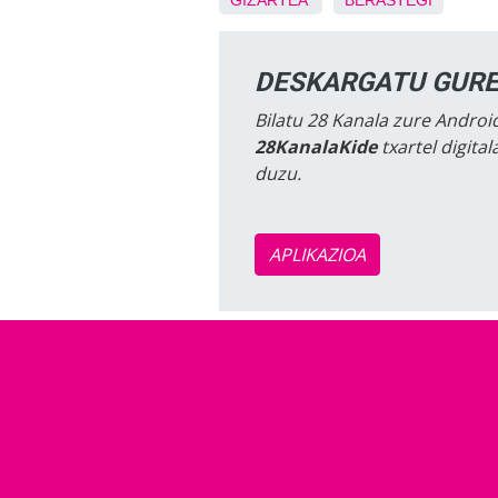
GIZARTEA
BERASTEGI
DESKARGATU GURE
Bilatu 28 Kanala zure Android
28KanalaKide
txartel digita
duzu.
APLIKAZIOA