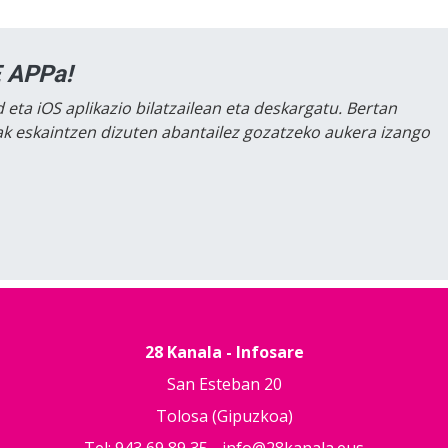
 APPa!
 eta iOS aplikazio bilatzailean eta deskargatu. Bertan
lak eskaintzen dizuten abantailez gozatzeko aukera izango
28 Kanala - Infosare
San Esteban 20
Tolosa (Gipuzkoa)
Tel: 943 69 89 35 -
info@28kanala.eus