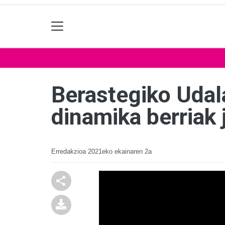
Berastegiko Udala
dinamika berriak 
Erredakzioa
2021eko ekainaren 2a