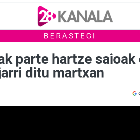
BERASTEGI
k parte hartze saioak 
jarri ditu martxan