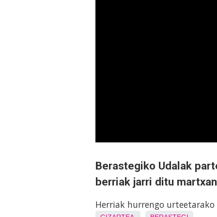
Berastegiko Udalak parte
berriak jarri ditu martxan
Herriak hurrengo urteetarako 