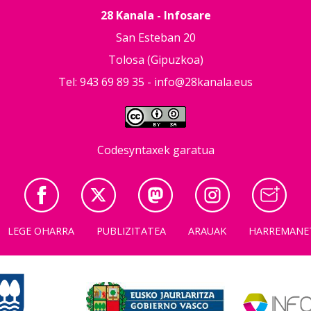
28 Kanala - Infosare
San Esteban 20
Tolosa (Gipuzkoa)
Tel: 943 69 89 35 -
info@28kanala.eus
Codesyntaxek garatua
LEGE OHARRA
PUBLIZITATEA
ARAUAK
HARREMANE