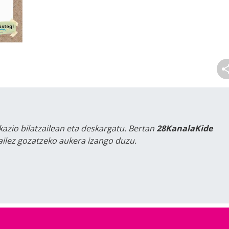
kazio bilatzailean eta deskargatu. Bertan
28KanalaKide
tailez gozatzeko aukera izango duzu.