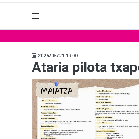
2026/05/21
19:00
Ataria pilota txa