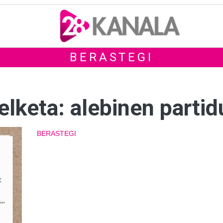
BERASTEGI
pelketa: alebinen parti
BERASTEGI