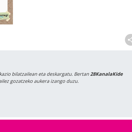
kazio bilatzailean eta deskargatu. Bertan
28KanalaKide
tailez gozatzeko aukera izango duzu.