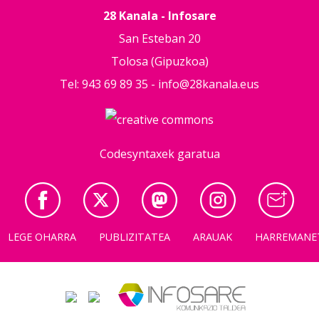
28 Kanala - Infosare
San Esteban 20
Tolosa (Gipuzkoa)
Tel: 943 69 89 35 -
info@28kanala.eus
Codesyntaxek garatua
LEGE OHARRA
PUBLIZITATEA
ARAUAK
HARREMANE