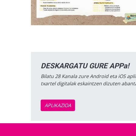
DESKARGATU GURE APPa!
Bilatu 28 Kanala zure Android eta iOS apli
txartel digitalak eskaintzen dizuten aban
APLIKAZIOA