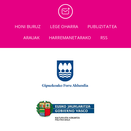
HONI BURUZ
LEGE OHARRA
PUBLIZITATEA
ARAUAK
HARREMANETARAKO
RSS