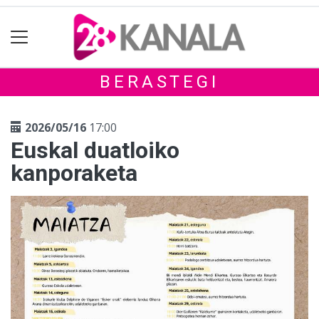
BERASTEGI
2026/05/16
17:00
Euskal duatloiko
kanporaketa