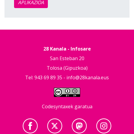
APLIKAZIOA
28 Kanala - Infosare
San Esteban 20
Tolosa (Gipuzkoa)
Tel: 943 69 89 35 -
info@28kanala.eus
Codesyntaxek garatua