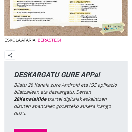
ESKOLA ATARIA,
BERASTEGI
DESKARGATU GURE APPa!
Bilatu 28 Kanala zure Android eta iOS aplikazio
bilatzailean eta deskargatu. Bertan
28KanalaKide
txartel digitalak eskaintzen
dizuten abantailez gozatzeko aukera izango
duzu.