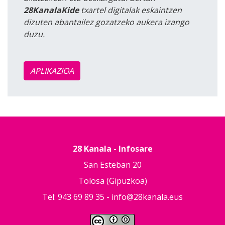
28KanalaKide
txartel digitalak eskaintzen
dizuten abantailez gozatzeko aukera izango
duzu.
APLIKAZIOA
28 Kanala - Infosare
San Esteban 20
Tolosa (Gipuzkoa)
Tel: 943 69 89 35 -
info@28kanala.eus