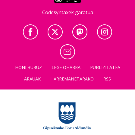
Codesyntaxek garatua
HONI BURUZ
LEGE OHARRA
PUBLIZITATEA
ARAUAK
HARREMANETARAKO
RSS