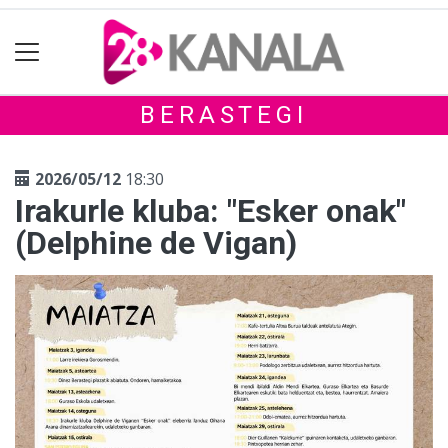
BERASTEGI
2026/05/12
18:30
Irakurle kluba: "Esker onak"
(Delphine de Vigan)