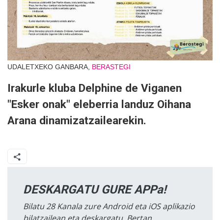
UDALETXEKO GANBARA,
BERASTEGI
Irakurle kluba Delphine de Viganen
"Esker onak" eleberria landuz Oihana
Arana dinamizatzailearekin.
DESKARGATU GURE APPa!
Bilatu 28 Kanala zure Android eta iOS aplikazio
bilatzailean eta deskargatu. Bertan