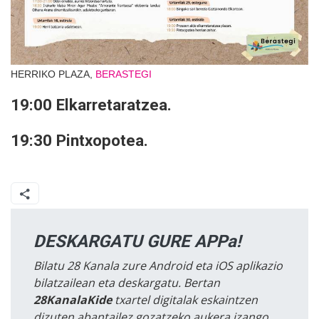
HERRIKO PLAZA,
BERASTEGI
19:00 Elkarretaratzea.
19:30 Pintxopotea.
DESKARGATU GURE APPa!
Bilatu 28 Kanala zure Android eta iOS aplikazio
bilatzailean eta deskargatu. Bertan
28KanalaKide
txartel digitalak eskaintzen
dizuten abantailez gozatzeko aukera izango