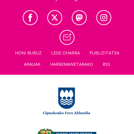
HONI BURUZ
LEGE OHARRA
PUBLIZITATEA
ARAUAK
HARREMANETARAKO
RSS