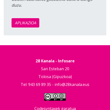
duzu.
APLIKAZIOA
28 Kanala - Infosare
San Esteban 20
Tolosa (Gipuzkoa)
Tel: 943 69 89 35 -
info@28kanala.eus
Codesyntaxek garatua