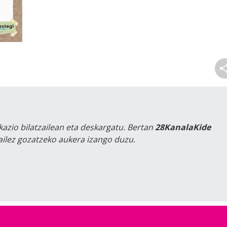
kazio bilatzailean eta deskargatu. Bertan
28KanalaKide
tailez gozatzeko aukera izango duzu.