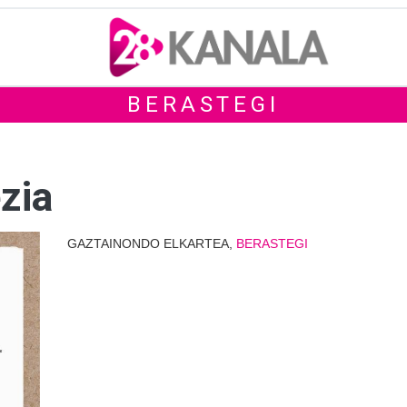
BERASTEGI
zia
GAZTAINONDO ELKARTEA,
BERASTEGI