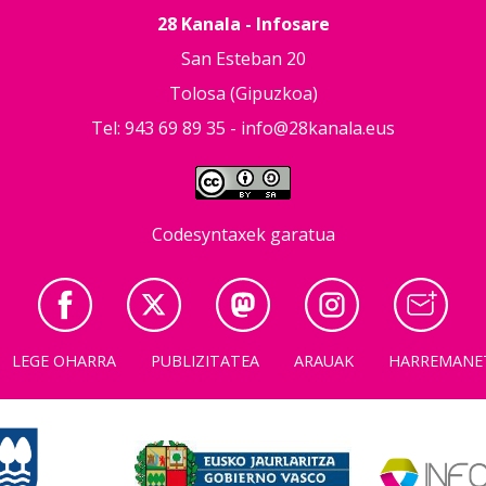
28 Kanala - Infosare
San Esteban 20
Tolosa (Gipuzkoa)
Tel: 943 69 89 35 -
info@28kanala.eus
Codesyntaxek garatua
LEGE OHARRA
PUBLIZITATEA
ARAUAK
HARREMANE