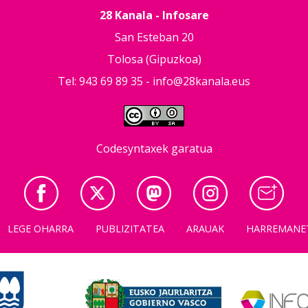
28 Kanala - Infosare
San Esteban 20
Tolosa (Gipuzkoa)
Tel: 943 69 89 35 -
info@28kanala.eus
Codesyntaxek garatua
LEGE OHARRA
PUBLIZITATEA
ARAUAK
HARREMANE