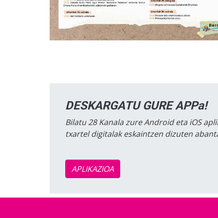
DESKARGATU GURE APPa!
Bilatu 28 Kanala zure Android eta iOS apli
txartel digitalak eskaintzen dizuten aban
APLIKAZIOA