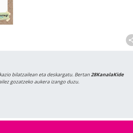
kazio bilatzailean eta deskargatu. Bertan
28KanalaKide
tailez gozatzeko aukera izango duzu.