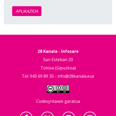
APLIKAZIOA
28 Kanala - Infosare
San Esteban 20
Tolosa (Gipuzkoa)
Tel: 943 69 89 35 -
info@28kanala.eus
Codesyntaxek garatua