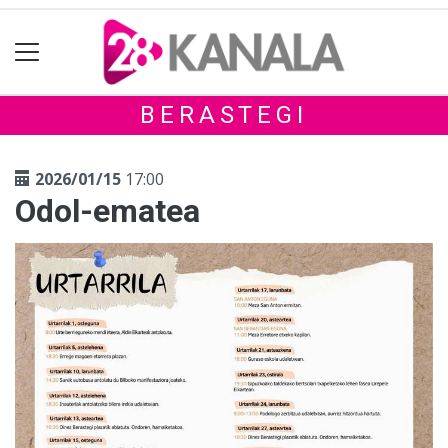
BERASTEGI
2026/01/15
17:00
Odol-ematea