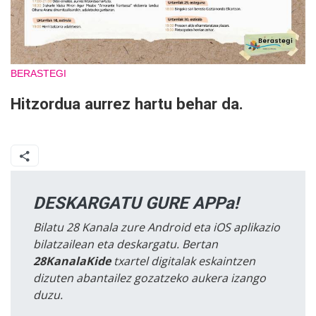
BERASTEGI
Hitzordua aurrez hartu behar da.
DESKARGATU GURE APPa!
Bilatu 28 Kanala zure Android eta iOS aplikazio
bilatzailean eta deskargatu. Bertan
28KanalaKide
txartel digitalak eskaintzen
dizuten abantailez gozatzeko aukera izango
duzu.