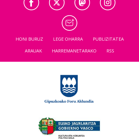
HONI BURUZ
LEGE OHARRA
PUBLIZITATEA
ARAUAK
HARREMANETARAKO
RSS