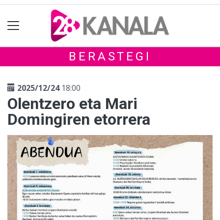
BERASTEGI
2025/12/24
18:00
Olentzero eta Mari
Domingiren etorrera