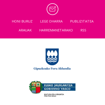
HONI BURUZ
LEGE OHARRA
PUBLIZITATEA
ARAUAK
HARREMANETARAKO
RSS