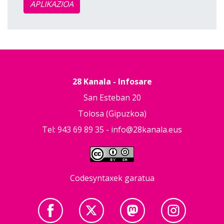
APLIKAZIOA
28 Kanala - Infosare
San Esteban 20
Tolosa (Gipuzkoa)
Tel: 943 69 89 35 -
info@28kanala.eus
Codesyntaxek garatua