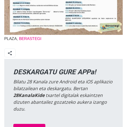
PLAZA,
BERASTEGI
DESKARGATU GURE APPa!
Bilatu 28 Kanala zure Android eta iOS aplikazio
bilatzailean eta deskargatu. Bertan
28KanalaKide
txartel digitalak eskaintzen
dizuten abantailez gozatzeko aukera izango
duzu.