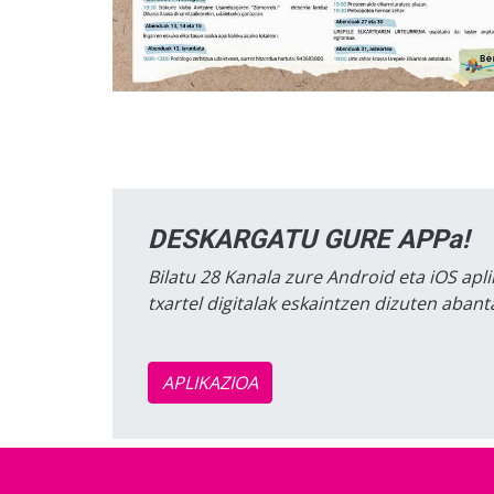
DESKARGATU GURE APPa!
Bilatu 28 Kanala zure Android eta iOS apli
txartel digitalak eskaintzen dizuten aban
APLIKAZIOA