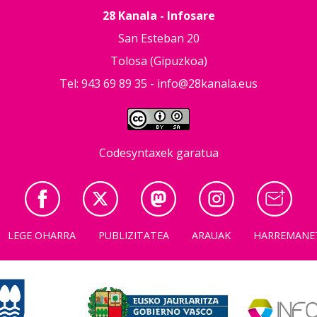
28 Kanala - Infosare
San Esteban 20
Tolosa (Gipuzkoa)
Tel: 943 69 89 35 -
info@28kanala.eus
Codesyntaxek garatua
LEGE OHARRA
PUBLIZITATEA
ARAUAK
HARREMANE