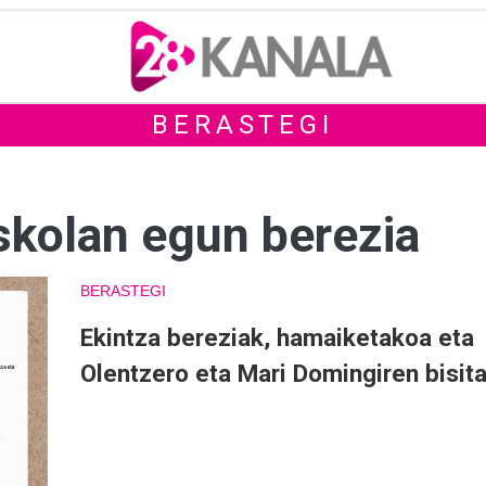
BERASTEGI
skolan egun berezia
BERASTEGI
Ekintza bereziak, hamaiketakoa eta
Olentzero eta Mari Domingiren bisita