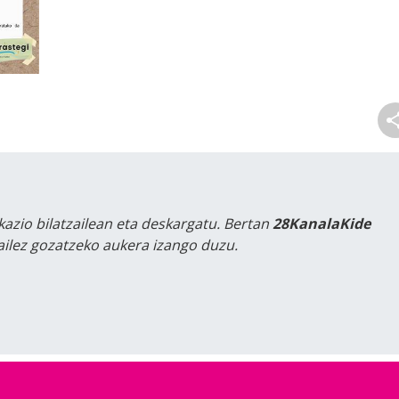
kazio bilatzailean eta deskargatu. Bertan
28KanalaKide
tailez gozatzeko aukera izango duzu.