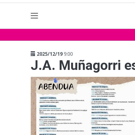
2025/12/19
9:00
J.A. Muñagorri e