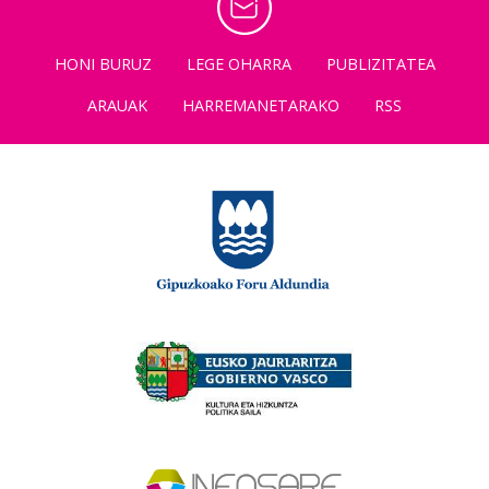
HONI BURUZ
LEGE OHARRA
PUBLIZITATEA
ARAUAK
HARREMANETARAKO
RSS