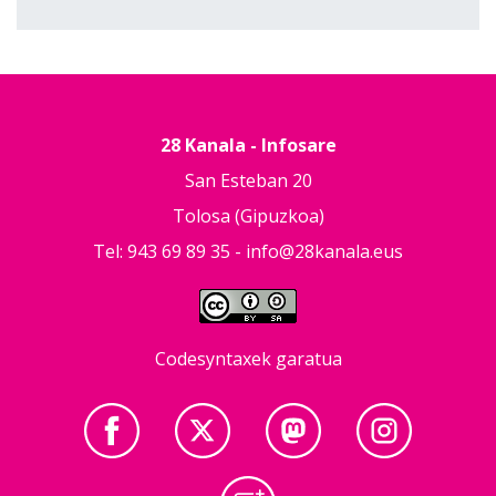
28 Kanala - Infosare
San Esteban 20
Tolosa (Gipuzkoa)
Tel: 943 69 89 35 -
info@28kanala.eus
Codesyntaxek garatua