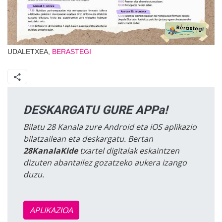
UDALETXEA,
BERASTEGI
DESKARGATU GURE APPa!
Bilatu 28 Kanala zure Android eta iOS aplikazio
bilatzailean eta deskargatu. Bertan
28KanalaKide
txartel digitalak eskaintzen
dizuten abantailez gozatzeko aukera izango
duzu.
APLIKAZIOA