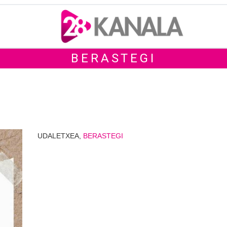
BERASTEGI
UDALETXEA,
BERASTEGI