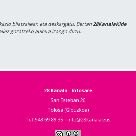
kazio bilatzailean eta deskargatu. Bertan
28KanalaKide
tailez gozatzeko aukera izango duzu.
28 Kanala - Infosare
San Esteban 20
Tolosa (Gipuzkoa)
Tel: 943 69 89 35 -
info@28kanala.eus