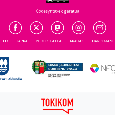
Codesyntaxek garatua
LEGE OHARRA
PUBLIZITATEA
ARAUAK
HARREMANE