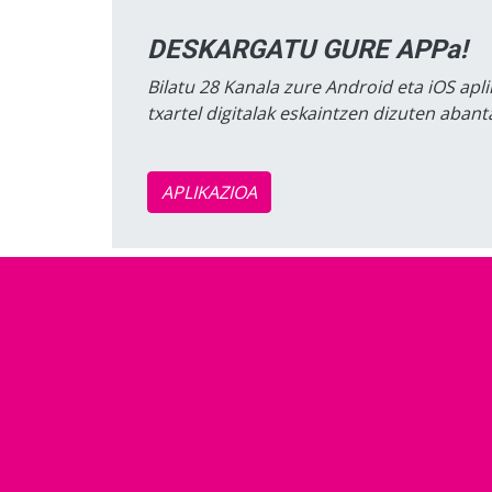
DESKARGATU GURE APPa!
Bilatu 28 Kanala zure Android eta iOS apli
txartel digitalak eskaintzen dizuten aban
APLIKAZIOA