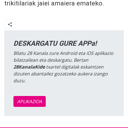
trikitilariak jaiei amaiera emateko.
DESKARGATU GURE APPa!
Bilatu 28 Kanala zure Android eta iOS aplikazio
bilatzailean eta deskargatu. Bertan
28KanalaKide
txartel digitalak eskaintzen
dizuten abantailez gozatzeko aukera izango
duzu.
APLIKAZIOA