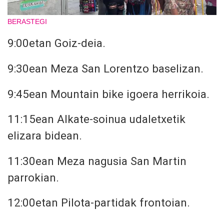
BERASTEGI
9:00etan
Goiz-deia.
9:30ean
Meza San Lorentzo baselizan.
9:45ean
Mountain bike igoera herrikoia.
11:15ean
Alkate-soinua udaletxetik
elizara bidean.
11:30ean
Meza nagusia San Martin
parrokian.
12:00etan
Pilota-partidak frontoian.