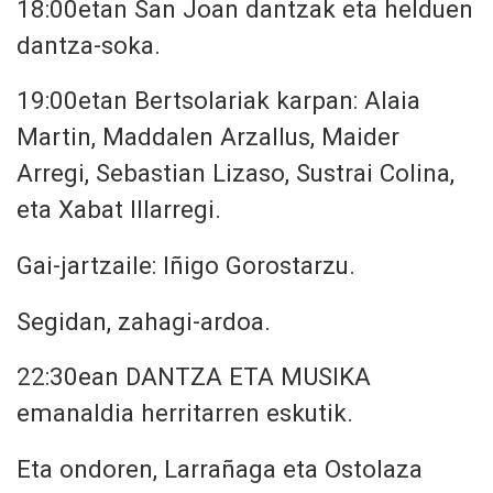
18:00etan
San Joan dantzak eta
helduen
dantza-soka.
19:00etan
Bertsolariak karpan: Alaia
Martin, Maddalen Arzallus, Maider
Arregi, Sebastian Lizaso, Sustrai Colina,
eta Xabat Illarregi.
Gai-jartzaile: Iñigo Gorostarzu.
Segidan, zahagi-ardoa.
22:30ean
DANTZA ETA MUSIKA
emanaldia herritarren eskutik.
Eta ondoren, Larrañaga eta Ostolaza