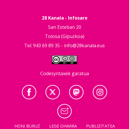
28 Kanala - Infosare
San Esteban 20
Tolosa (Gipuzkoa)
Tel: 943 69 89 35 -
info@28kanala.eus
Codesyntaxek garatua
HONI BURUZ
LEGE OHARRA
PUBLIZITATEA