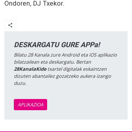
Ondoren, DJ Txekor.
DESKARGATU GURE APPa!
Bilatu 28 Kanala zure Android eta iOS aplikazio
bilatzailean eta deskargatu. Bertan
28KanalaKide
txartel digitalak eskaintzen
dizuten abantailez gozatzeko aukera izango
duzu.
APLIKAZIOA