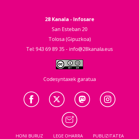
28 Kanala - Infosare
San Esteban 20
Tolosa (Gipuzkoa)
Tel: 943 69 89 35 -
info@28kanala.eus
Codesyntaxek garatua
HONI BURUZ
LEGE OHARRA
PUBLIZITATEA