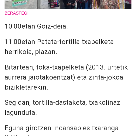
BERASTEGI
10:00etan
Goiz-deia.
11:00etan
Patata-tortilla txapelketa
herrikoia, plazan.
Bitartean, toka-txapelketa (2013. urtetik
aurrera jaiotakoentzat) eta zinta-jokoa
bizikletarekin.
Segidan, tortilla-dastaketa, txakolinaz
lagunduta.
Eguna girotzen Incansables txaranga