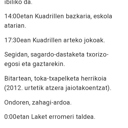
ibiliko da.
14:00etan
Kuadrillen bazkaria, eskola
atarian.
17:30ean
Kuadrillen arteko jokoak.
Segidan, sagardo-dastaketa txorizo-
egosi eta gaztarekin.
Bitartean, toka-txapelketa herrikoia
(2012. urtetik atzera jaiotakoentzat).
Ondoren, zahagi-ardoa.
0:00etan
Laket erromeri taldea.