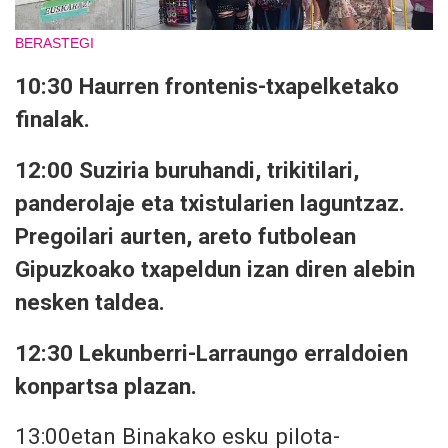
BERASTEGI
10:30 Haurren frontenis-txapelketako
finalak.
12:00 Suziria buruhandi, trikitilari,
panderolaje eta txistularien laguntzaz.
Pregoilari aurten, areto futbolean
Gipuzkoako txapeldun izan diren alebin
nesken taldea.
12:30 Lekunberri-Larraungo erraldoien
konpartsa plazan.
13:00etan
Binakako esku pilota-