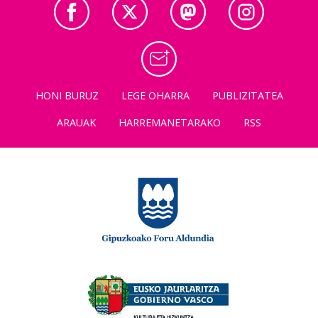
HONI BURUZ
LEGE OHARRA
PUBLIZITATEA
ARAUAK
HARREMANETARAKO
RSS