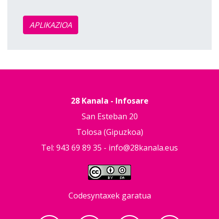
APLIKAZIOA
28 Kanala - Infosare
San Esteban 20
Tolosa (Gipuzkoa)
Tel: 943 69 89 35 -
info@28kanala.eus
Codesyntaxek garatua