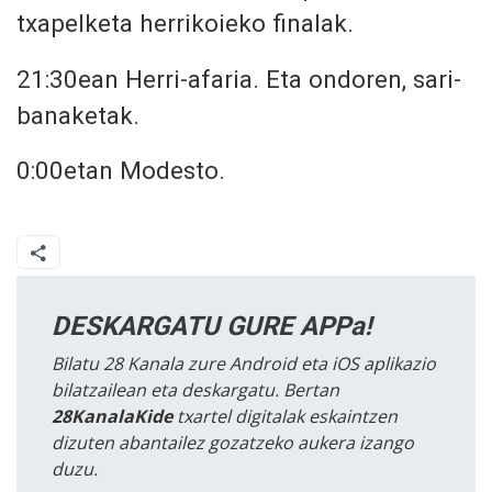
txapelketa herrikoieko finalak.
21:30ean
Herri-afaria. Eta ondoren, sari-
banaketak.
0:00etan Modesto.
DESKARGATU GURE APPa!
Bilatu 28 Kanala zure Android eta iOS aplikazio
bilatzailean eta deskargatu. Bertan
28KanalaKide
txartel digitalak eskaintzen
dizuten abantailez gozatzeko aukera izango
duzu.