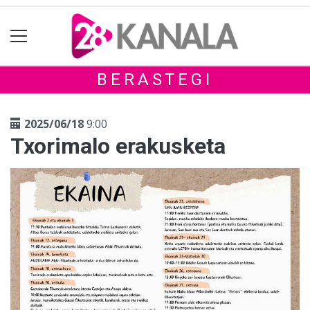
BERASTEGI
2025/06/18
9:00
Txorimalo erakusketa