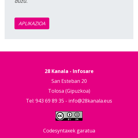
duzu.
APLIKAZIOA
28 Kanala - Infosare
San Esteban 20
Tolosa (Gipuzkoa)
Tel: 943 69 89 35 -
info@28kanala.eus
Codesyntaxek garatua