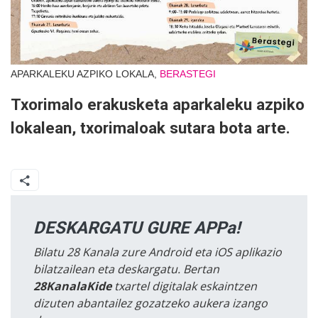
APARKALEKU AZPIKO LOKALA,
BERASTEGI
Txorimalo erakusketa aparkaleku azpiko
lokalean, txorimaloak sutara bota arte.
DESKARGATU GURE APPa!
Bilatu 28 Kanala zure Android eta iOS aplikazio
bilatzailean eta deskargatu. Bertan
28KanalaKide
txartel digitalak eskaintzen
dizuten abantailez gozatzeko aukera izango