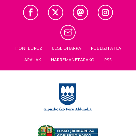
HONI BURUZ
LEGE OHARRA
PUBLIZITATEA
ARAUAK
HARREMANETARAKO
RSS