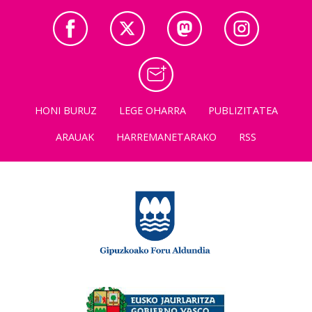
HONI BURUZ
LEGE OHARRA
PUBLIZITATEA
ARAUAK
HARREMANETARAKO
RSS