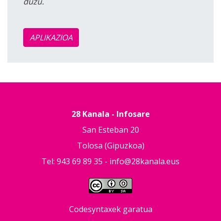
duzu.
APLIKAZIOA
28 Kanala - Infosare
San Esteban 20
Tolosa (Gipuzkoa)
Tel: 943 69 89 35 -
info@28kanala.eus
Codesyntaxek garatua