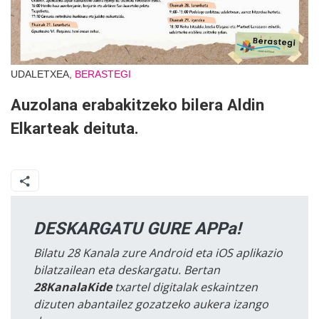
UDALETXEA,
BERASTEGI
Auzolana erabakitzeko bilera Aldin
Elkarteak deituta.
DESKARGATU GURE APPa!
Bilatu 28 Kanala zure Android eta iOS aplikazio
bilatzailean eta deskargatu. Bertan
28KanalaKide
txartel digitalak eskaintzen
dizuten abantailez gozatzeko aukera izango