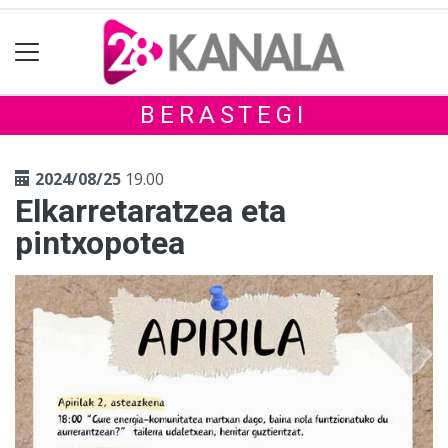
BERASTEGI
2024/08/25
19.00
Elkarretaratzea eta
pintxopotea