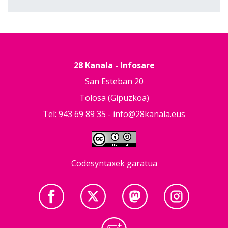
28 Kanala - Infosare
San Esteban 20
Tolosa (Gipuzkoa)
Tel: 943 69 89 35 -
info@28kanala.eus
Codesyntaxek garatua