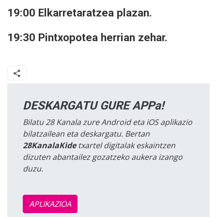
19:00 Elkarretaratzea plazan.
19:30 Pintxopotea herrian zehar.
DESKARGATU GURE APPa!
Bilatu 28 Kanala zure Android eta iOS aplikazio
bilatzailean eta deskargatu. Bertan
28KanalaKide
txartel digitalak eskaintzen
dizuten abantailez gozatzeko aukera izango
duzu.
APLIKAZIOA