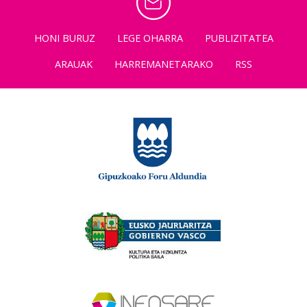
HONI BURUZ
LEGE OHARRA
PUBLIZITATEA
ARAUAK
HARREMANETARAKO
RSS