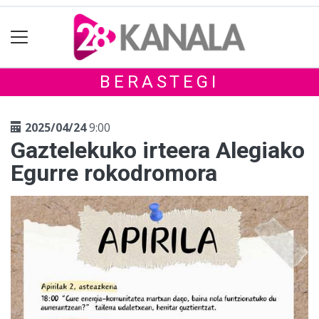
BERASTEGI
2025/04/24
9:00
Gaztelekuko irteera Alegiako
Egurre rokodromora