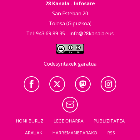
28 Kanala - Infosare
San Esteban 20
Tolosa (Gipuzkoa)
Tel: 943 69 89 35 -
info@28kanala.eus
Codesyntaxek garatua
HONI BURUZ
LEGE OHARRA
PUBLIZITATEA
ARAUAK
HARREMANETARAKO
RSS