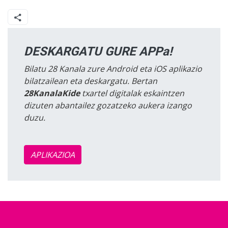
DESKARGATU GURE APPa!
Bilatu 28 Kanala zure Android eta iOS aplikazio
bilatzailean eta deskargatu. Bertan
28KanalaKide
txartel digitalak eskaintzen
dizuten abantailez gozatzeko aukera izango
duzu.
APLIKAZIOA