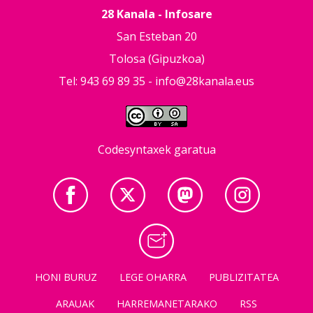
28 Kanala - Infosare
San Esteban 20
Tolosa (Gipuzkoa)
Tel: 943 69 89 35 -
info@28kanala.eus
Codesyntaxek garatua
HONI BURUZ
LEGE OHARRA
PUBLIZITATEA
ARAUAK
HARREMANETARAKO
RSS