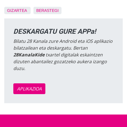
GIZARTEA
BERASTEGI
DESKARGATU GURE APPa!
Bilatu 28 Kanala zure Android eta iOS aplikazio
bilatzailean eta deskargatu. Bertan
28KanalaKide
txartel digitalak eskaintzen
dizuten abantailez gozatzeko aukera izango
duzu.
APLIKAZIOA