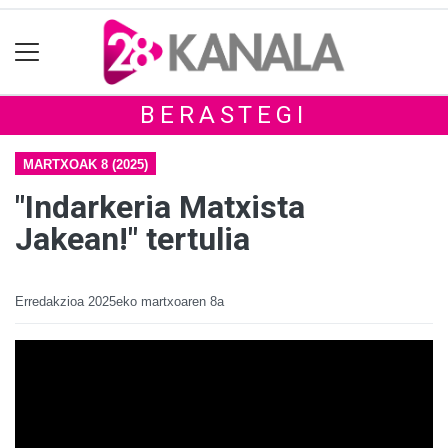
BERASTEGI
MARTXOAK 8 (2025)
"Indarkeria Matxista
Jakean!" tertulia
Erredakzioa
2025eko martxoaren 8a