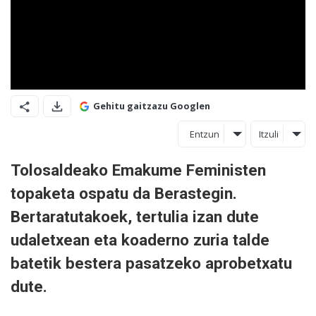
Gehitu gaitzazu Googlen
Entzun
Itzuli
Tolosaldeako Emakume Feministen
topaketa ospatu da Berastegin.
Bertaratutakoek, tertulia izan dute
udaletxean eta koaderno zuria talde
batetik bestera pasatzeko aprobetxatu
dute.