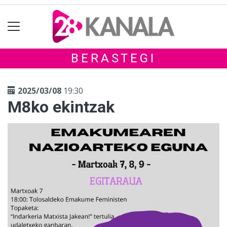
BERASTEGI
2025/03/08
19:30
M8ko ekintzak