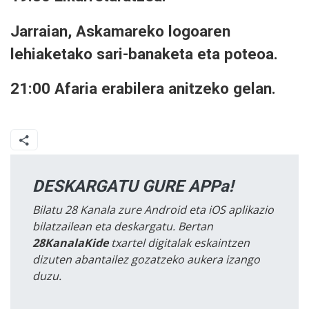
Jarraian, Askamareko logoaren
lehiaketako sari-banaketa eta poteoa.
21:00 Afaria erabilera anitzeko gelan.
DESKARGATU GURE APPa!
Bilatu 28 Kanala zure Android eta iOS aplikazio
bilatzailean eta deskargatu. Bertan
28KanalaKide
txartel digitalak eskaintzen
dizuten abantailez gozatzeko aukera izango
duzu.