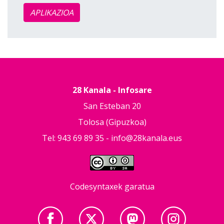
APLIKAZIOA
28 Kanala - Infosare
San Esteban 20
Tolosa (Gipuzkoa)
Tel: 943 69 89 35 -
info@28kanala.eus
Codesyntaxek garatua