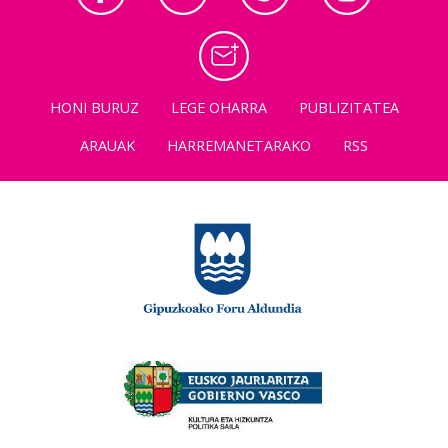
HONI BURUZ
LEGE OHARRA
PUBLIZITATEA
ARAUAK
HARREMANETARAKO
RSS