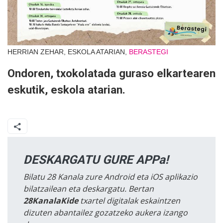
HERRIAN ZEHAR, ESKOLA ATARIAN,
BERASTEGI
Ondoren, txokolatada guraso elkartearen
eskutik, eskola atarian.
DESKARGATU GURE APPa!
Bilatu 28 Kanala zure Android eta iOS aplikazio
bilatzailean eta deskargatu. Bertan
28KanalaKide
txartel digitalak eskaintzen
dizuten abantailez gozatzeko aukera izango