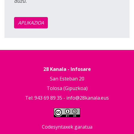
duzu.
APLIKAZIOA
28 Kanala - Infosare
San Esteban 20
Tolosa (Gipuzkoa)
Tel: 943 69 89 35 -
info@28kanala.eus
Codesyntaxek garatua