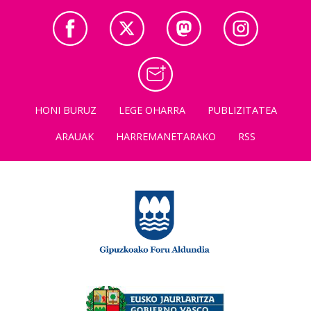
HONI BURUZ
LEGE OHARRA
PUBLIZITATEA
ARAUAK
HARREMANETARAKO
RSS