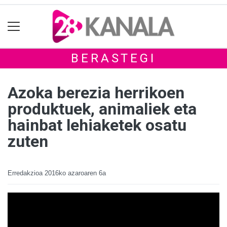
BERASTEGI
Azoka berezia herrikoen
produktuek, animaliek eta
hainbat lehiaketek osatu
zuten
Erredakzioa
2016ko azaroaren 6a