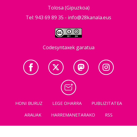
Tolosa (Gipuzkoa)
Tel: 943 69 89 35 -
info@28kanala.eus
Codesyntaxek garatua
HONI BURUZ
LEGE OHARRA
PUBLIZITATEA
ARAUAK
HARREMANETARAKO
RSS