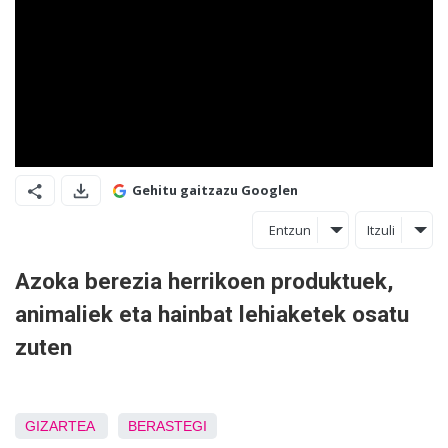
Gehitu gaitzazu Googlen
Entzun
Itzuli
Azoka berezia herrikoen produktuek,
animaliek eta hainbat lehiaketek osatu
zuten
GIZARTEA
BERASTEGI