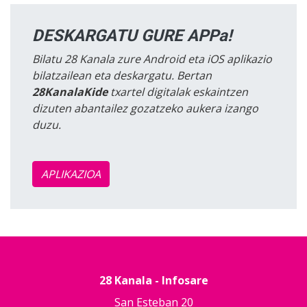
DESKARGATU GURE APPa!
Bilatu 28 Kanala zure Android eta iOS aplikazio
bilatzailean eta deskargatu. Bertan
28KanalaKide
txartel digitalak eskaintzen
dizuten abantailez gozatzeko aukera izango
duzu.
APLIKAZIOA
28 Kanala - Infosare
San Esteban 20