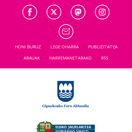
HONI BURUZ
LEGE OHARRA
PUBLIZITATEA
ARAUAK
HARREMANETARAKO
RSS