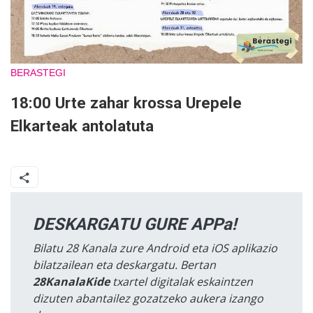
BERASTEGI
18:00 Urte zahar krossa Urepele
Elkarteak antolatuta
DESKARGATU GURE APPa!
Bilatu 28 Kanala zure Android eta iOS aplikazio
bilatzailean eta deskargatu. Bertan
28KanalaKide
txartel digitalak eskaintzen
dizuten abantailez gozatzeko aukera izango