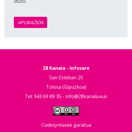
duzu.
APLIKAZIOA
28 Kanala - Infosare
San Esteban 20
Tolosa (Gipuzkoa)
Tel: 943 69 89 35 -
info@28kanala.eus
Codesyntaxek garatua