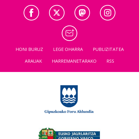
HONI BURUZ
LEGE OHARRA
PUBLIZITATEA
ARAUAK
HARREMANETARAKO
RSS