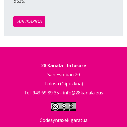
duzu.
APLIKAZIOA
28 Kanala - Infosare
San Esteban 20
Tolosa (Gipuzkoa)
Tel: 943 69 89 35 -
info@28kanala.eus
Codesyntaxek garatua