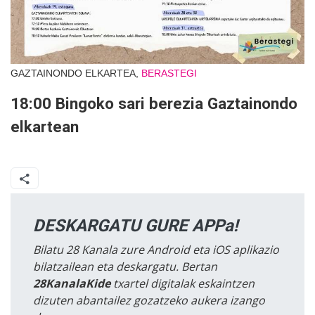
GAZTAINONDO ELKARTEA,
BERASTEGI
18:00 Bingoko sari berezia Gaztainondo
elkartean
DESKARGATU GURE APPa!
Bilatu 28 Kanala zure Android eta iOS aplikazio
bilatzailean eta deskargatu. Bertan
28KanalaKide
txartel digitalak eskaintzen
dizuten abantailez gozatzeko aukera izango