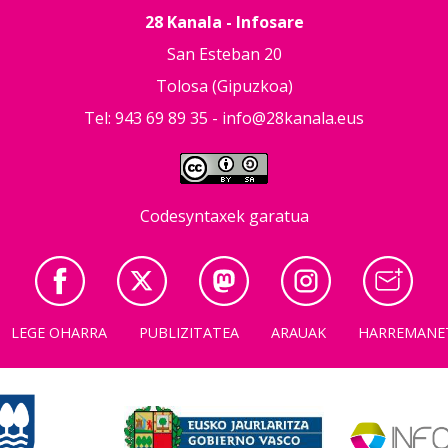
28 Kanala - Infosare
San Esteban 20
Tolosa (Gipuzkoa)
Tel: 943 69 89 35 -
info@28kanala.eus
Codesyntaxek garatua
LEGE OHARRA
PUBLIZITATEA
ARAUAK
HARREMANE