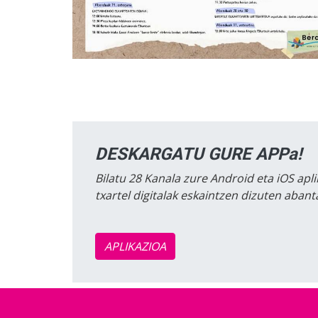
DESKARGATU GURE APPa!
Bilatu 28 Kanala zure Android eta iOS apli
txartel digitalak eskaintzen dizuten aban
APLIKAZIOA