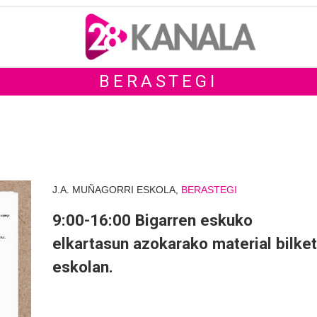
BERASTEGI
J.A. MUÑAGORRI ESKOLA,
BERASTEGI
9:00-16:00 Bigarren eskuko
elkartasun azokarako material bilke
eskolan.