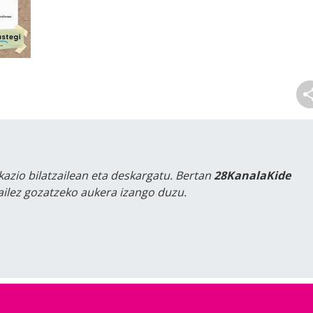
kazio bilatzailean eta deskargatu. Bertan
28KanalaKide
tailez gozatzeko aukera izango duzu.