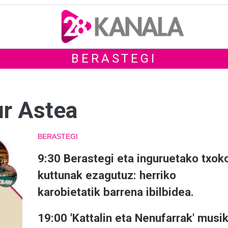
BERASTEGI
ur Astea
BERASTEGI
9:30 Berastegi eta inguruetako txok
kuttunak ezagutuz: herriko
karobietatik barrena ibilbidea.
19:00 'Kattalin eta Nenufarrak' musi