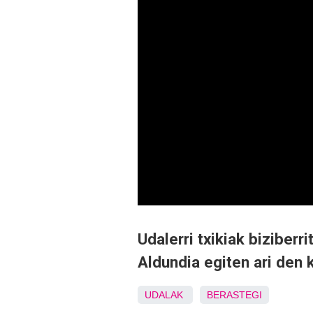
Udalerri txikiak biziber
Aldundia egiten ari den k
UDALAK
BERASTEGI