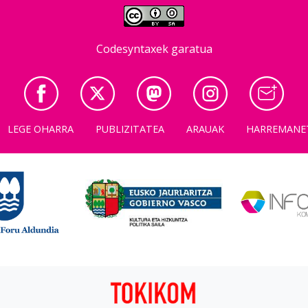
Codesyntaxek garatua
LEGE OHARRA
PUBLIZITATEA
ARAUAK
HARREMANE