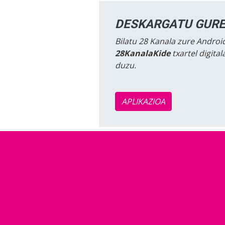
DESKARGATU GURE
Bilatu 28 Kanala zure Android
28KanalaKide
txartel digita
duzu.
APLIKAZIOA