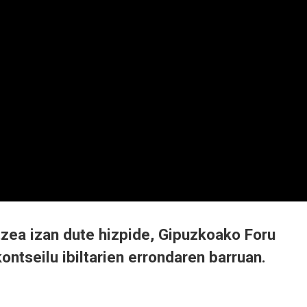
ritzea izan dute hizpide, Gipuzkoako Foru
ontseilu ibiltarien errondaren barruan.