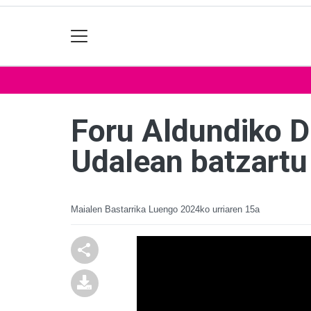
Foru Aldundiko D
Udalean batzartu
Maialen Bastarrika Luengo
2024ko urriaren 15a