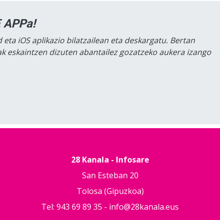
 APPa!
 eta iOS aplikazio bilatzailean eta deskargatu. Bertan
lak eskaintzen dizuten abantailez gozatzeko aukera izango
28 Kanala - Infosare
San Esteban 20
Tolosa (Gipuzkoa)
Tel: 943 69 89 35 -
info@28kanala.eus