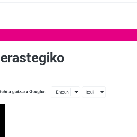
Berastegiko
Gehitu gaitzazu Googlen
Entzun
Itzuli