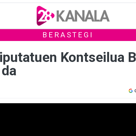
BERASTEGI
iputatuen Kontseilua 
 da