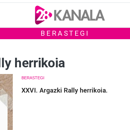
BERASTEGI
ly herrikoia
BERASTEGI
XXVI. Argazki Rally herrikoia.