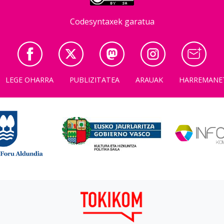
Codesyntaxek garatua
LEGE OHARRA
PUBLIZITATEA
ARAUAK
HARREMANE