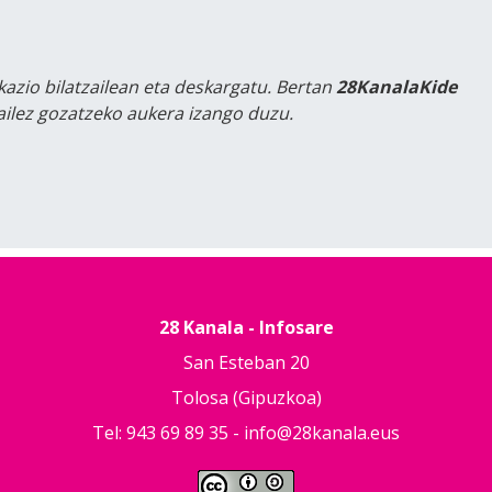
kazio bilatzailean eta deskargatu. Bertan
28KanalaKide
tailez gozatzeko aukera izango duzu.
28 Kanala - Infosare
San Esteban 20
Tolosa (Gipuzkoa)
Tel: 943 69 89 35 -
info@28kanala.eus