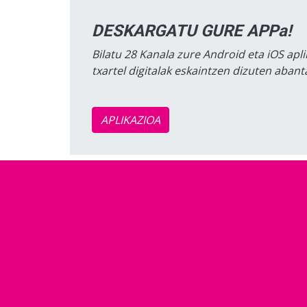
DESKARGATU GURE APPa!
Bilatu 28 Kanala zure Android eta iOS apli
txartel digitalak eskaintzen dizuten aban
APLIKAZIOA