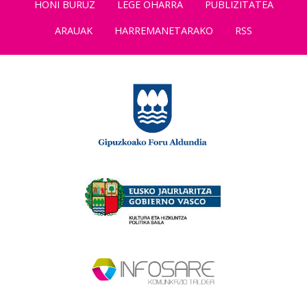
HONI BURUZ
LEGE OHARRA
PUBLIZITATEA
ARAUAK
HARREMANETARAKO
RSS