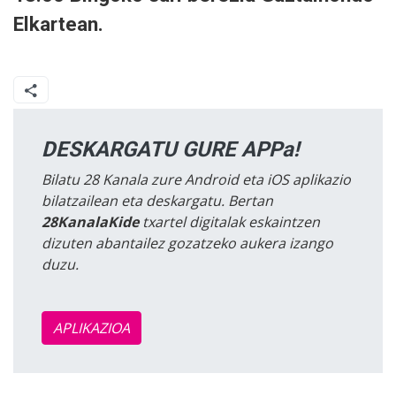
Elkartean.
DESKARGATU GURE APPa!
Bilatu 28 Kanala zure Android eta iOS aplikazio
bilatzailean eta deskargatu. Bertan
28KanalaKide
txartel digitalak eskaintzen
dizuten abantailez gozatzeko aukera izango
duzu.
APLIKAZIOA