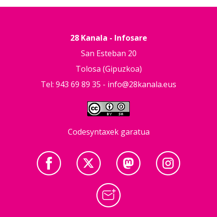
28 Kanala - Infosare
San Esteban 20
Tolosa (Gipuzkoa)
Tel: 943 69 89 35 -
info@28kanala.eus
Codesyntaxek garatua