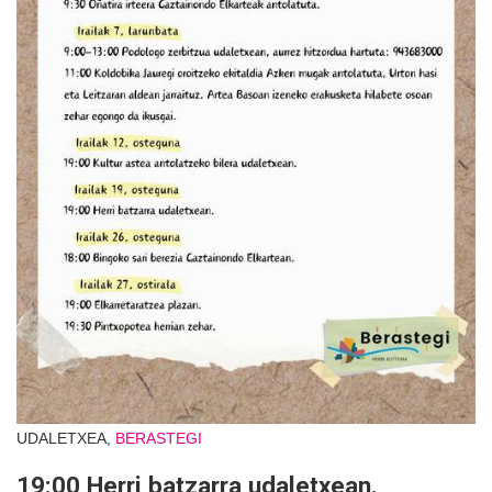
UDALETXEA,
BERASTEGI
19:00 Herri batzarra udaletxean.