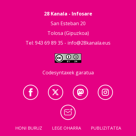
28 Kanala - Infosare
San Esteban 20
Tolosa (Gipuzkoa)
Tel: 943 69 89 35 -
info@28kanala.eus
Codesyntaxek garatua
HONI BURUZ
LEGE OHARRA
PUBLIZITATEA