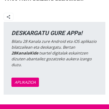
DESKARGATU GURE APPa!
Bilatu 28 Kanala zure Android eta iOS aplikazio
bilatzailean eta deskargatu. Bertan
28KanalaKide
txartel digitalak eskaintzen
dizuten abantailez gozatzeko aukera izango
duzu.
APLIKAZIOA