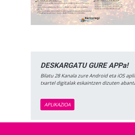
DESKARGATU GURE APPa!
Bilatu 28 Kanala zure Android eta iOS apli
txartel digitalak eskaintzen dizuten aban
APLIKAZIOA