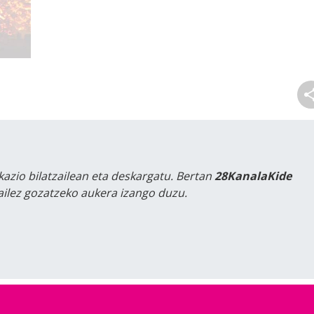
kazio bilatzailean eta deskargatu. Bertan
28KanalaKide
tailez gozatzeko aukera izango duzu.