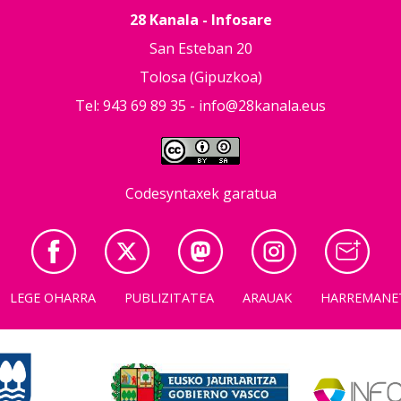
28 Kanala - Infosare
San Esteban 20
Tolosa (Gipuzkoa)
Tel: 943 69 89 35 -
info@28kanala.eus
Codesyntaxek garatua
LEGE OHARRA
PUBLIZITATEA
ARAUAK
HARREMANE