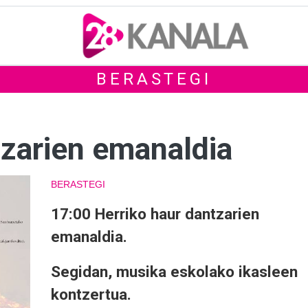
BERASTEGI
tzarien emanaldia
BERASTEGI
17:00 Herriko haur dantzarien
emanaldia.
Segidan, musika eskolako ikasleen
kontzertua.