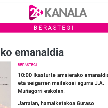
BERASTEGI
ako emanaldia
BERASTEGI
10:00 Ikasturte amaierako emanaldi
eta seigarren mailakoei agurra J.A.
Muñagorri eskolan.
Jarraian, hamaiketakoa Guraso