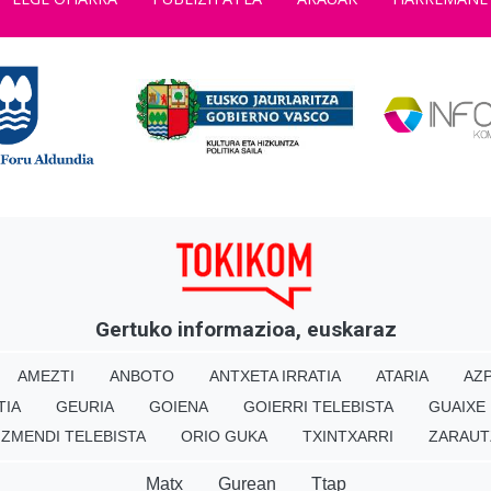
Gertuko informazioa, euskaraz
AMEZTI
ANBOTO
ANTXETA IRRATIA
ATARIA
AZP
TIA
GEURIA
GOIENA
GOIERRI TELEBISTA
GUAIXE
IZMENDI TELEBISTA
ORIO GUKA
TXINTXARRI
ZARAUT
Matx
Gurean
Ttap