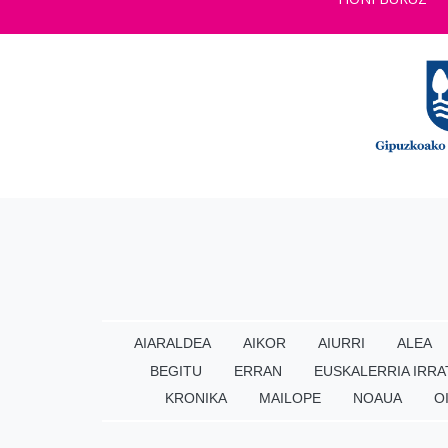
AIARALDEA
AIKOR
AIURRI
ALEA
BEGITU
ERRAN
EUSKALERRIA IRRA
KRONIKA
MAILOPE
NOAUA
O