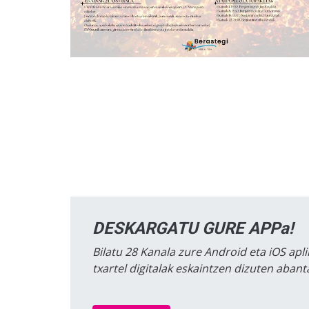
DESKARGATU GURE APPa!
Bilatu 28 Kanala zure Android eta iOS apli
txartel digitalak eskaintzen dizuten aban