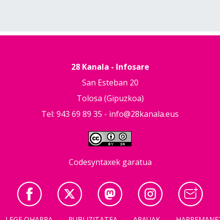
28 Kanala - Infosare
San Esteban 20
Tolosa (Gipuzkoa)
Tel: 943 69 89 35 -
info@28kanala.eus
Codesyntaxek garatua
LEGE OHARRA
PUBLIZITATEA
ARAUAK
HARREMANE