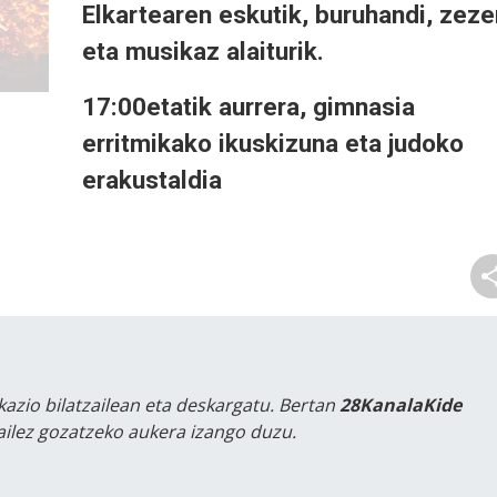
Elkartearen eskutik, buruhandi, zeze
eta musikaz alaiturik.
17:00etatik aurrera, gimnasia
erritmikako ikuskizuna eta judoko
erakustaldia
kazio bilatzailean eta deskargatu. Bertan
28KanalaKide
tailez gozatzeko aukera izango duzu.