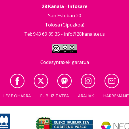
28 Kanala - Infosare
San Esteban 20
Tolosa (Gipuzkoa)
Tel: 943 69 89 35 -
info@28kanala.eus
Codesyntaxek garatua
LEGE OHARRA
PUBLIZITATEA
ARAUAK
HARREMANE