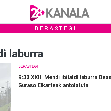
BERASTEGI
di laburra
BERASTEGI
9:30 XXII. Mendi ibilaldi laburra Beas
Guraso Elkarteak antolatuta