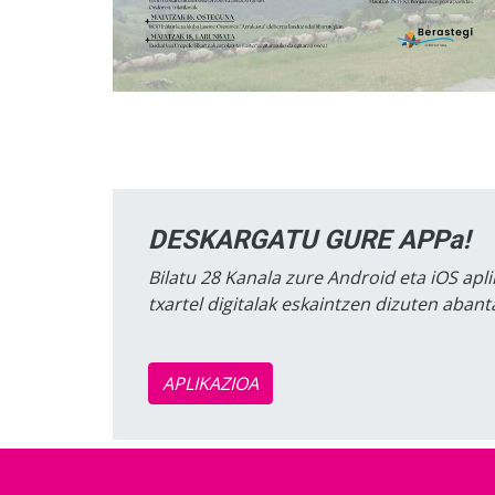
DESKARGATU GURE APPa!
Bilatu 28 Kanala zure Android eta iOS apli
txartel digitalak eskaintzen dizuten aban
APLIKAZIOA