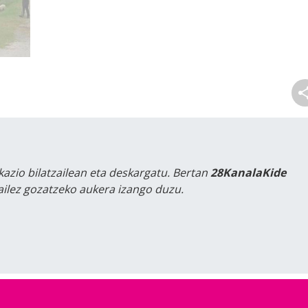
kazio bilatzailean eta deskargatu. Bertan
28KanalaKide
tailez gozatzeko aukera izango duzu.