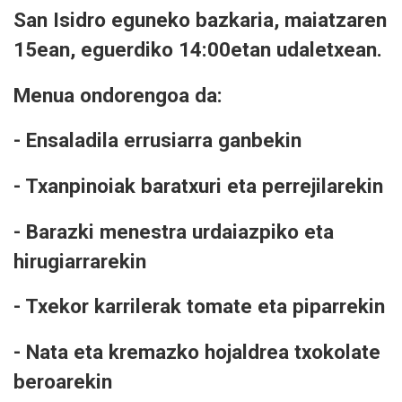
San Isidro eguneko bazkaria, maiatzaren
15ean, eguerdiko 14:00etan udaletxean.
Menua ondorengoa da:
- Ensaladila errusiarra ganbekin
- Txanpinoiak baratxuri eta perrejilarekin
- Barazki menestra urdaiazpiko eta
hirugiarrarekin
- Txekor karrilerak tomate eta piparrekin
- Nata eta kremazko hojaldrea txokolate
beroarekin