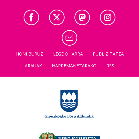
HONI BURUZ
LEGE OHARRA
PUBLIZITATEA
ARAUAK
HARREMANETARAKO
RSS