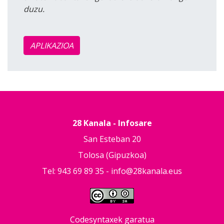
duzu.
APLIKAZIOA
28 Kanala - Infosare
San Esteban 20
Tolosa (Gipuzkoa)
Tel: 943 69 89 35 -
info@28kanala.eus
Codesyntaxek garatua