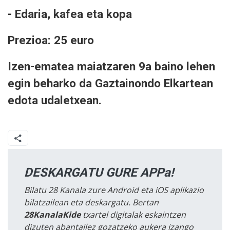
- Edaria, kafea eta kopa
Prezioa: 25 euro
Izen-ematea
maiatzaren 9
a baino lehen
egin beharko da Gaztainondo Elkartean
edota udaletxean.
DESKARGATU GURE APPa!
Bilatu 28 Kanala zure Android eta iOS aplikazio
bilatzailean eta deskargatu. Bertan
28KanalaKide
txartel digitalak eskaintzen
dizuten abantailez gozatzeko aukera izango