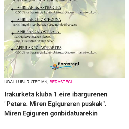
UDAL LUBURUTEGIAN,
BERASTEGI
Irakurketa kluba 1.eire ibargurenen
"Petare. Miren Egigureren puskak".
Miren Egiguren gonbidatuarekin