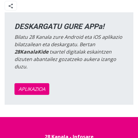
DESKARGATU GURE APPa!
Bilatu 28 Kanala zure Android eta iOS aplikazio
bilatzailean eta deskargatu. Bertan
28KanalaKide
txartel digitalak eskaintzen
dizuten abantailez gozatzeko aukera izango
duzu.
APLIKAZIOA
28 Kanala - Infosare