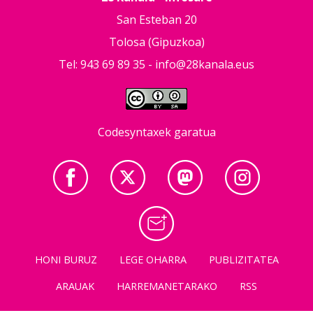
San Esteban 20
Tolosa (Gipuzkoa)
Tel: 943 69 89 35 -
info@28kanala.eus
Codesyntaxek garatua
HONI BURUZ
LEGE OHARRA
PUBLIZITATEA
ARAUAK
HARREMANETARAKO
RSS