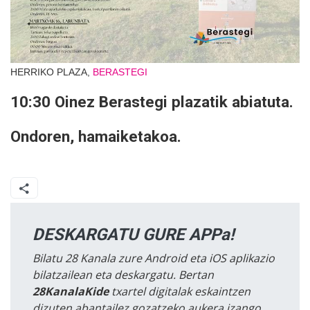
HERRIKO PLAZA,
BERASTEGI
10:30 Oinez Berastegi plazatik abiatuta.
Ondoren, hamaiketakoa.
DESKARGATU GURE APPa!
Bilatu 28 Kanala zure Android eta iOS aplikazio
bilatzailean eta deskargatu. Bertan
28KanalaKide
txartel digitalak eskaintzen
dizuten abantailez gozatzeko aukera izango