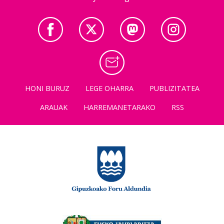
HONI BURUZ
LEGE OHARRA
PUBLIZITATEA
ARAUAK
HARREMANETARAKO
RSS