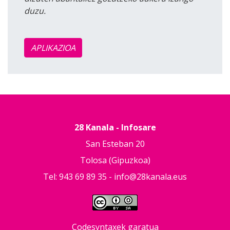
duzu.
APLIKAZIOA
28 Kanala - Infosare
San Esteban 20
Tolosa (Gipuzkoa)
Tel: 943 69 89 35 -
info@28kanala.eus
Codesyntaxek garatua