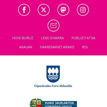
HONI BURUZ
LEGE OHARRA
PUBLIZITATEA
ARAUAK
HARREMANETARAKO
RSS