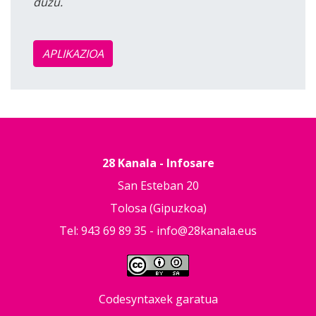
duzu.
APLIKAZIOA
28 Kanala - Infosare
San Esteban 20
Tolosa (Gipuzkoa)
Tel: 943 69 89 35 -
info@28kanala.eus
Codesyntaxek garatua