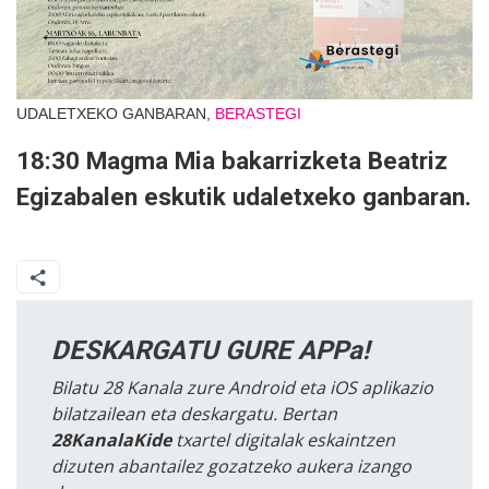
UDALETXEKO GANBARAN,
BERASTEGI
18:30 Magma Mia bakarrizketa Beatriz
Egizabalen eskutik udaletxeko ganbaran.
DESKARGATU GURE APPa!
Bilatu 28 Kanala zure Android eta iOS aplikazio
bilatzailean eta deskargatu. Bertan
28KanalaKide
txartel digitalak eskaintzen
dizuten abantailez gozatzeko aukera izango