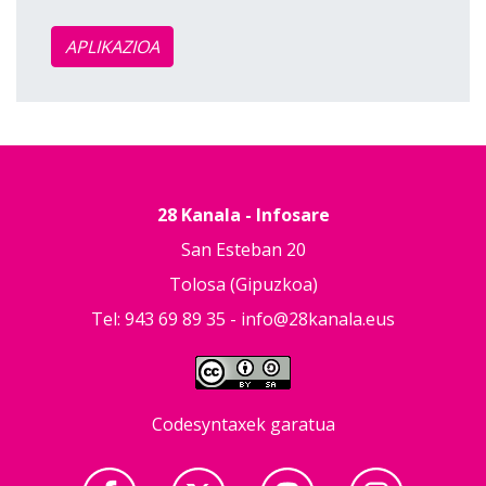
APLIKAZIOA
28 Kanala - Infosare
San Esteban 20
Tolosa (Gipuzkoa)
Tel: 943 69 89 35 -
info@28kanala.eus
Codesyntaxek garatua