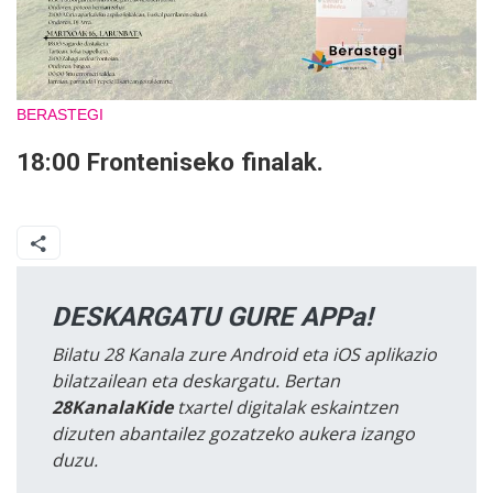
BERASTEGI
18:00 Fronteniseko finalak.
DESKARGATU GURE APPa!
Bilatu 28 Kanala zure Android eta iOS aplikazio
bilatzailean eta deskargatu. Bertan
28KanalaKide
txartel digitalak eskaintzen
dizuten abantailez gozatzeko aukera izango
duzu.