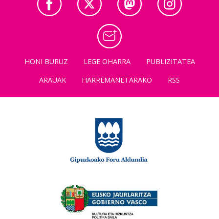
HONI BURUZ
LEGE OHARRA
PUBLIZITATEA
ARAUAK
HARREMANETARAKO
RSS