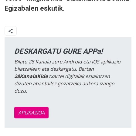
Egizabalen eskutik.
DESKARGATU GURE APPa!
Bilatu 28 Kanala zure Android eta iOS aplikazio
bilatzailean eta deskargatu. Bertan
28KanalaKide
txartel digitalak eskaintzen
dizuten abantailez gozatzeko aukera izango
duzu.
APLIKAZIOA