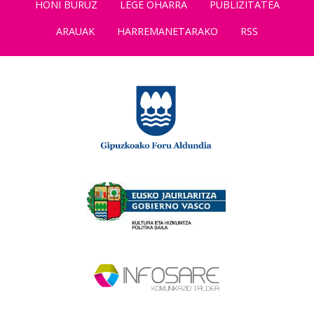
HONI BURUZ
LEGE OHARRA
PUBLIZITATEA
ARAUAK
HARREMANETARAKO
RSS