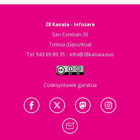
28 Kanala - Infosare
San Esteban 20
Tolosa (Gipuzkoa)
Tel: 943 69 89 35 -
info@28kanala.eus
Codesyntaxek garatua