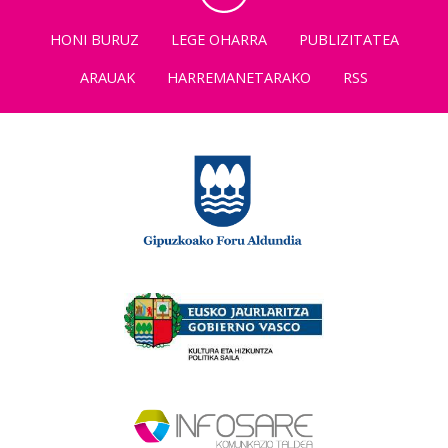
HONI BURUZ
LEGE OHARRA
PUBLIZITATEA
ARAUAK
HARREMANETARAKO
RSS