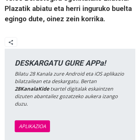
Plazatik abiatu eta herri inguruko buelta
egingo dute, oinez zein korrika.
DESKARGATU GURE APPa!
Bilatu 28 Kanala zure Android eta iOS aplikazio
bilatzailean eta deskargatu. Bertan
28KanalaKide
txartel digitalak eskaintzen
dizuten abantailez gozatzeko aukera izango
duzu.
APLIKAZIOA