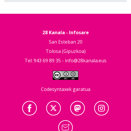
28 Kanala - Infosare
San Esteban 20
Tolosa (Gipuzkoa)
Tel: 943 69 89 35 -
info@28kanala.eus
Codesyntaxek garatua