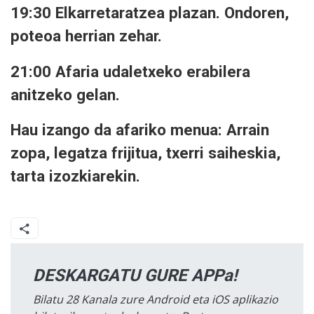
19:30 Elkarretaratzea plazan. Ondoren,
poteoa herrian zehar.
21:00 Afaria udaletxeko erabilera
anitzeko gelan.
Hau izango da afariko menua: Arrain
zopa, legatza frijitua, txerri saiheskia,
tarta izozkiarekin.
DESKARGATU GURE APPa!
Bilatu 28 Kanala zure Android eta iOS aplikazio