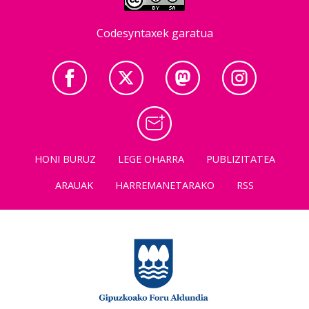
Codesyntaxek garatua
HONI BURUZ
LEGE OHARRA
PUBLIZITATEA
ARAUAK
HARREMANETARAKO
RSS