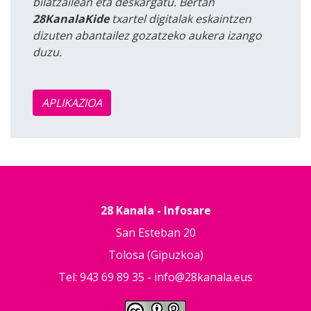
bilatzailean eta deskargatu. Bertan
28KanalaKide
txartel digitalak eskaintzen
dizuten abantailez gozatzeko aukera izango
duzu.
APLIKAZIOA
28 Kanala - Infosare
San Esteban 20
Tolosa (Gipuzkoa)
Tel: 943 69 89 35 -
info@28kanala.eus